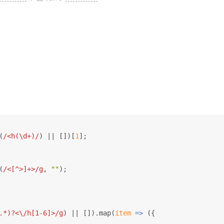
(
/<h(\d+)/
) || [])[
1
];
(
/<[^>]+>/g
, 
""
);
.*)?<\/h[1-6]>/g
) || []).map(
item
 =>
 ({