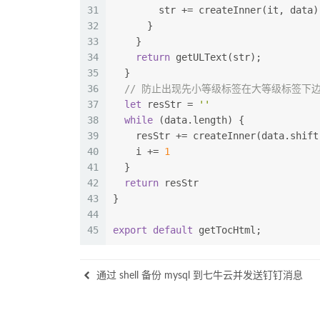
31
        str += createInner(it, data)
32
      }
33
    }
34
return
 getULText(str);
35
  }
36
// 防止出现先小等级标签在大等级标签下
37
let
 resStr = 
''
38
while
 (data.length) {
39
    resStr += createInner(data.shift
40
    i += 
1
41
  }
42
return
 resStr
43
}
44
45
export
default
 getTocHtml;
通过 shell 备份 mysql 到七牛云并发送钉钉消息