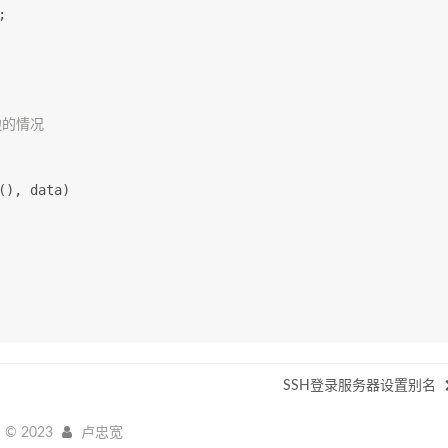
;
边的情况
(), data)
SSH登录服务器设置别名
©
2023
卢忠宽