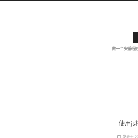
做一个安静程
使用js
发表于
2