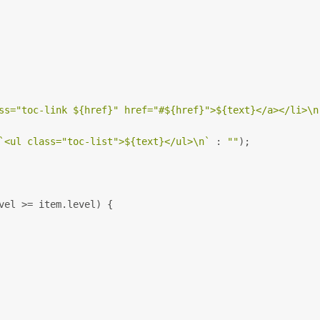
ss="toc-link 
${href}
" href="#
${href}
">
${text}
</a></li>\n
`<ul class="toc-list">
${text}
</ul>\n`
 : 
""
);
vel >= item.level) {