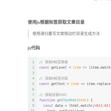
使用js根据
标签获取文章目录
使用递归重写文章侧边栏目录生成方法
js代码
1
// 获取H标签等级
2
const
 getLevel = 
item
 =>
 (item.match
3
4
// 获取H标签内容
5
const
 getText = 
item
 =>
 item.replace
6
7
// 获取目录html
8
function
getTocHtml
(
html
) 
{
9
const
 data = (html.match(
/<h[1-6](