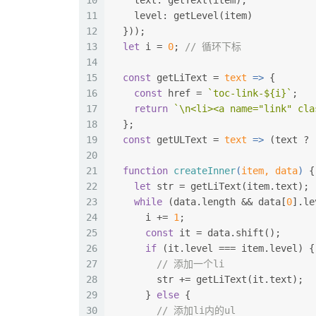
10
    text: getText(item),
11
    level: getLevel(item)
12
  }));
13
let
 i = 
0
; 
// 循环下标
14
15
const
 getLiText = 
text
 =>
 {
16
const
 href = 
`toc-link-
${i}
`
;
17
return
`\n<li><a name="link" cla
18
  };
19
const
 getULText = 
text
 =>
 (text ? 
20
21
function
createInner
(
item, data
) 
{
22
let
 str = getLiText(item.text);
23
while
 (data.length && data[
0
].le
24
      i += 
1
;
25
const
 it = data.shift();
26
if
 (it.level === item.level) {
27
// 添加一个li
28
        str += getLiText(it.text);
29
      } 
else
 {
30
// 添加li内的ul