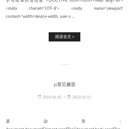
手写简单的贪吃蛇 <!DOCTYPE html><html><head lang='en'>
<meta charset='UTF-8'> <meta name='viewport'
content='width=device-width, user-s ...
阅读全文 »
js常见兼容
2016-06-30
|
2023-01-11
滚动条：