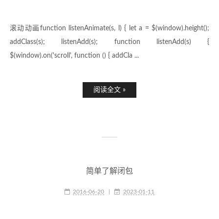
滚动动画function listenAnimate(s, l) { let a = $(window).height();
addClass(s); listenAdd(s); function listenAdd(s) {
$(window).on('scroll', function () { addCla ...
阅读全文 »
简单了解闭包
2016-06-20
|
2023-01-11