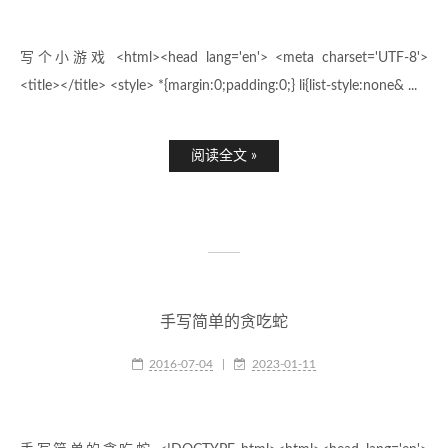
写个小游戏 <html><head lang='en'> <meta charset='UTF-8'>
<title></title> <style> *{margin:0;padding:0;} li{list-style:none& ...
阅读全文 »
手写简单的贪吃蛇
2016-07-04
|
2023-01-11