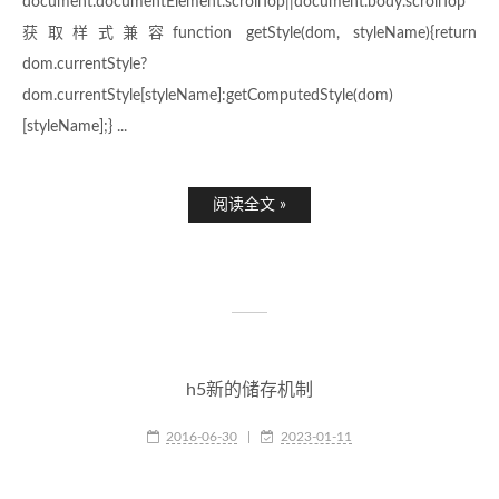
document.documentElement.scrollTop||document.body.scrollTop
获取样式兼容function getStyle(dom, styleName){return
dom.currentStyle?
dom.currentStyle[styleName]:getComputedStyle(dom)
[styleName];} ...
阅读全文 »
h5新的储存机制
2016-06-30
|
2023-01-11