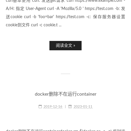
curl基本使用 curl: 发送get请求 curl https://www.example.com -
A/H: 指定 User-Agent curl -A 'Mozilla/5.0 ' https://test.com -b: 发
送cookie curl -b 'foo=bar' https://test.com -c: 保存服务器设置
cookie到文件 curl -c cookie.t ...
阅读全文 »
docker删除不在运行container
2019-12-16
|
2023-01-11