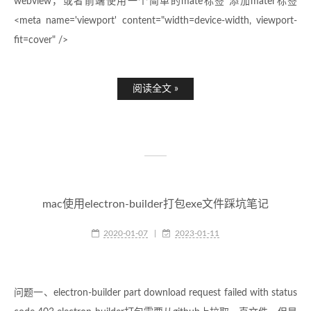
webview，或者前端使用一个简单的mate标签 添加mater标签
<meta name='viewport' content="width=device-width, viewport-
fit=cover" />
阅读全文 »
mac使用electron-builder打包exe文件踩坑笔记
2020-01-07
|
2023-01-11
问题一、electron-builder part download request failed with status